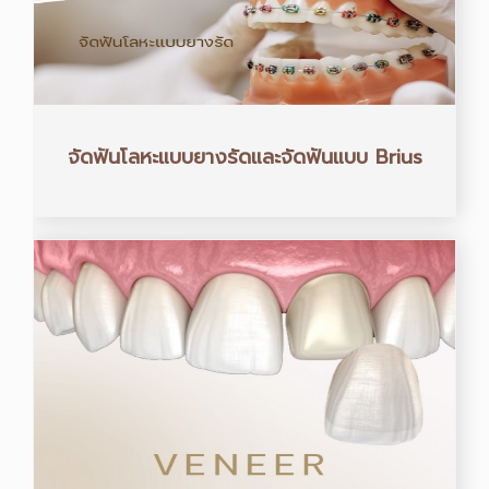
จัดฟันโลหะแบบยางรัดและจัดฟันแบบ Brius