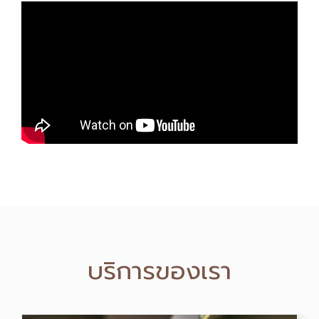
บริการของเรา