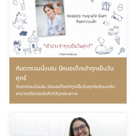
ทันตกรรมนั่งเล่น มีหมอเด็กเข้าทุกเย็นวัน
ศุกร์
ทันตกรรมนั่งเล่น มีหมอเด็กเข้าทุกเย็นวันศุกร์แล้วนะครับ
สามารถติดต่อนัดคิวได้ทุกช่องทาง