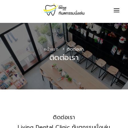
เกี่ยวกับเรา
ทันตแพทย์
หน้าแรก
ติดต่อเรา
บริการของเรา
ติดต่อเรา
โปรโมชั่น
รีวิว
ข่าวสารและบทความ
ถาม-ตอบ
ติดต่อเรา
ติดต่อเรา
Living Dental Clinic ทันตกรรมนั่งเล่น
ค้นหาทันตแพทย์จัดฟันใส