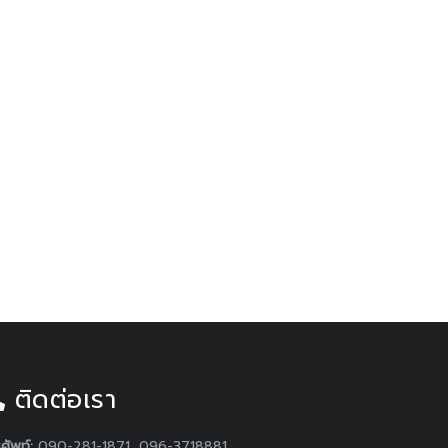
ติดต่อเรา
ศัพท์:
090-281-1871, 096-3718881