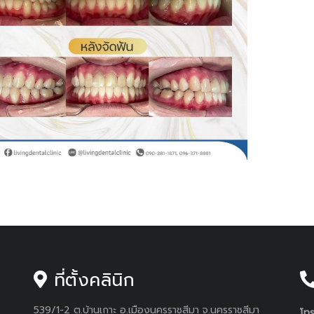
ที่ตั้งคลินิก
539/1-2 ต.บ้านเกาะ อ.เมืองนครราชสีมา จ.นครราชสีมา
โทร